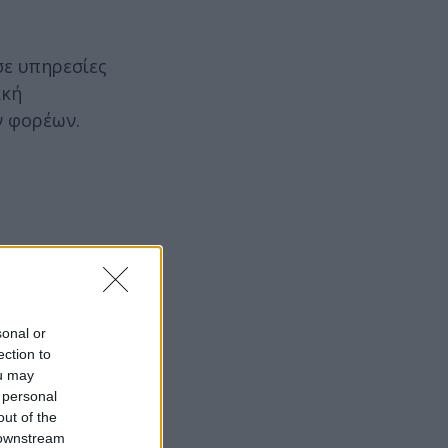
σε υπηρεσίες
ική
ν φορέων.
sonal or
ection to
ou may
 personal
out of the
 downstream