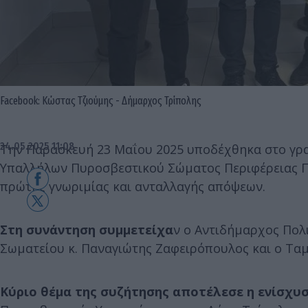
Facebook: Κώστας Τζιούμης - Δήμαρχος Τρίπολης
24.05.2025 11:08
Την Παρασκευή 23 Μαΐου 2025 υποδέχθηκα στο γρ
Υπαλλήλων Πυροσβεστικού Σώματος Περιφέρειας Πε
πρώτης γνωριμίας και ανταλλαγής απόψεων.
Στη συνάντηση συμμετείχα
ν ο Αντιδήμαρχος Πολ
Σωματείου κ. Παναγιώτης Ζαφειρόπουλος και ο Ταμ
Κύριο θέμα της συζήτησης αποτέλεσε η ενίσχυσ