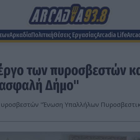
σεων
Αρκαδία
Πολιτική
Θέσεις Eργασίας
Arcadia Life
Arca
 έργο των πυροσβεστών κα
 ασφαλή Δήμο"
υροσβεστών ''Ένωση Υπαλλήλων Πυροσβεστικο