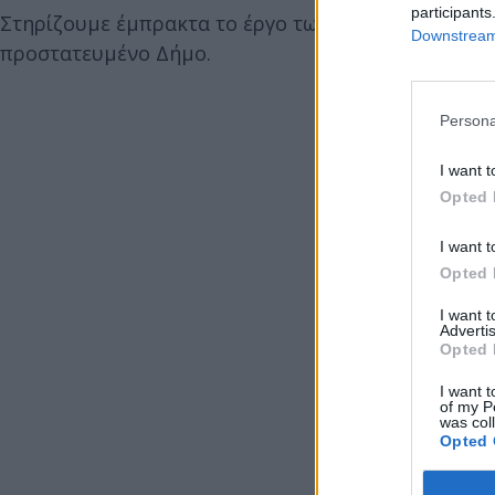
participants
Στηρίζουμε έμπρακτα το έργο των πυροσβεστών και
Downstream 
προστατευμένο Δήμο.
Persona
I want t
Opted 
I want t
Opted 
I want 
Advertis
Opted 
I want t
of my P
was col
Opted 