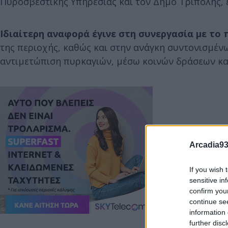
Πυροσβεστικής Υπηρεσίας και τον Δήμο Τρίπολης, ε
Ιδιαίτερη αναφορά έγινε στη συνεργασία με τ
της περιοχής, καθώς και στην ανάγκη συντονισμέν
αντιμετώπιση πυρκαγιών, μέσω κοινών δράσεων κα
Arcadia93
If you wish 
sensitive in
confirm you
continue se
information 
further disc