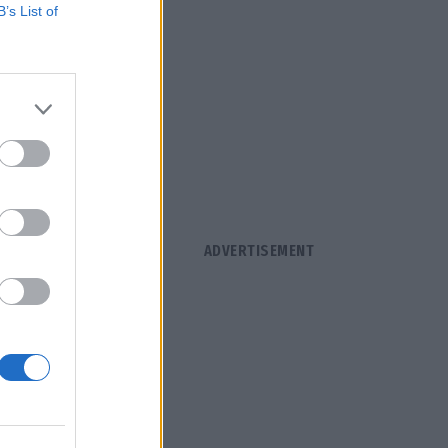
B’s List of
σφαλή και