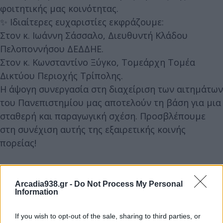
φοιτητικής μας κοινότητας.
✨ Ιδιαίτερες ευχαριστίες εκφράζουμε:
Στον κ. Ιωάννη Σάσσαλο, Διευθυντή Κλάδου
Πελοποννήσου ΔΕΔΔΗΕ.
Στον κ. Κωνσταντίνο Ξύγκο, Τομεάρχη Τομέα
Δικτύου Περιοχής Τρίπολης.
Η άψογη συνεργασία στη διαχείριση των αιτημάτων
του Πανεπιστημίου μας αποτελούν τη βάση για μια
σταθερή και παραγωγική σχέση. Προσβλέπουμε
στη συνέχιση αυτής της εξαιρετικής κοινής
πορείας!
Arcadia938.gr -
Do Not Process My Personal
Information
If you wish to opt-out of the sale, sharing to third parties, or