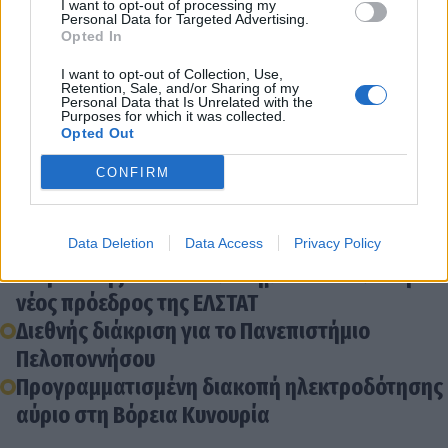
I want to opt-out of processing my
Personal Data for Targeted Advertising.
Opted In
Διάβασε σχετικά
I want to opt-out of Collection, Use,
Retention, Sale, and/or Sharing of my
Ηλεκτροδοτήθηκε το νέο φοιτητικό κέντρο του
Personal Data that Is Unrelated with the
Purposes for which it was collected.
Πανεπιστημίου Πελοποννήσου στην Τρίπολη
Opted Out
Εγινε το σημαντικότερο βήμα για τη
CONFIRM
δημιουργία φοιτητικής εστίας στην Τρίπολη
Με θεσμική ευθύνη και στρατηγικό όραμα για
το Πανεπιστήμιο Πελοποννήσου
Data Deletion
Data Access
Privacy Policy
Ο Πρύτανης του Πανεπιστημίου Πελοποννήσου
νέος πρόεδρος της ΕΛΣΤΑΤ
Διεθνής διάκριση για το Πανεπιστήμιο
Πελοποννήσου
Προγραμματισμένη διακοπή ηλεκτροδότησης
αύριο στη Βόρεια Κυνουρία