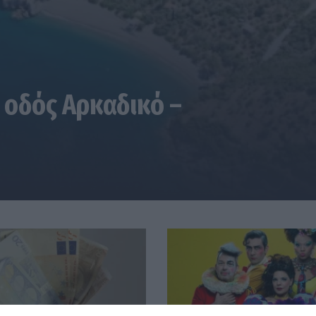
 οδός Αρκαδικό –