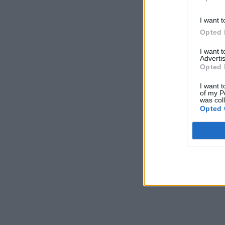
I want t
Opted 
I want 
Advertis
Opted 
I want t
of my P
was col
Opted 