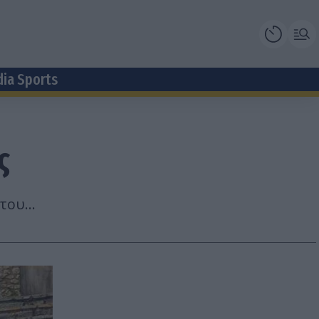
dia Sports
ς
ου...