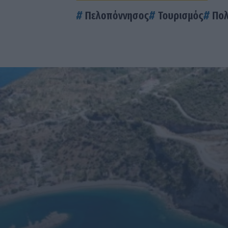
Πελοπόννησος
Τουρισμός
Πολ