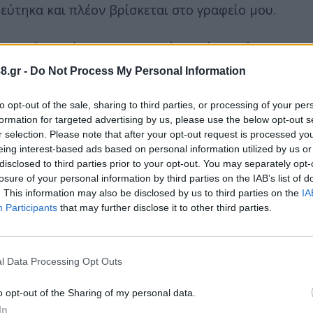
εύτηκα και πλέον βρίσκεται στο γραφείο μου.
ου Βαλτεσινίκου και την Ιερά Μονή Κοιμήσεως της
 Με προσωπικό κόπο και αμέτρητες ώρες εργασίας έ
8.gr -
Do Not Process My Personal Information
ων ιερών τόπων. Ιδιαίτερη εμπειρία ήταν και η επί
κι του χωριού.
to opt-out of the sale, sharing to third parties, or processing of your per
formation for targeted advertising by us, please use the below opt-out s
r selection. Please note that after your opt-out request is processed y
στα ντουλάπια, να σερβιριστούν μόνοι τους, να πλύ
eing interest-based ads based on personal information utilized by us or
φήσουν ό,τι ποσό επιθυμούν. Μας είπαν ότι το χωρ
disclosed to third parties prior to your opt-out. You may separately opt-
ολλοί άνθρωποι για να ζήσουν από κοντά αυτή την 
losure of your personal information by third parties on the IAB’s list of
. This information may also be disclosed by us to third parties on the
IA
Participants
that may further disclose it to other third parties.
l Data Processing Opt Outs
o opt-out of the Sharing of my personal data.
In