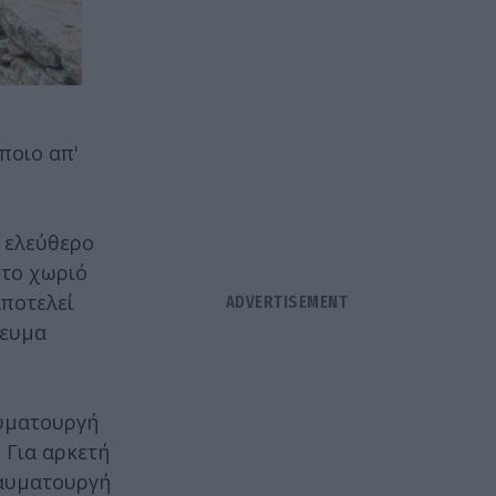
ποιο απ'
ο ελεύθερο
 το χωριό
αποτελεί
γευμα
αυματουργή
 Για αρκετή
θαυματουργή