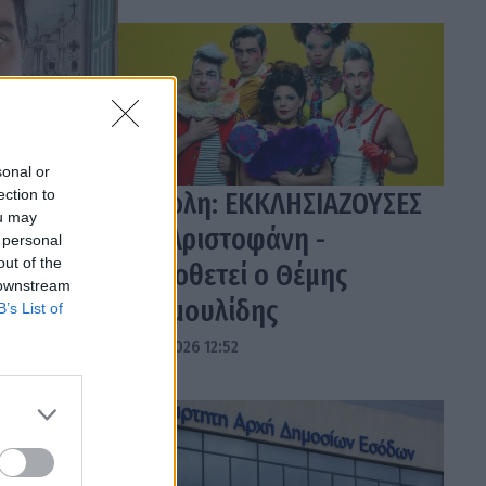
sonal or
ection to
Τρίπολη: ΕΚΚΛΗΣΙΑΖΟΥΣΕΣ
ou may
του Αριστοφάνη -
 personal
out of the
Σκηνοθετεί ο Θέμης
 downstream
Μουμουλίδης
B’s List of
04.08.2026 12:52