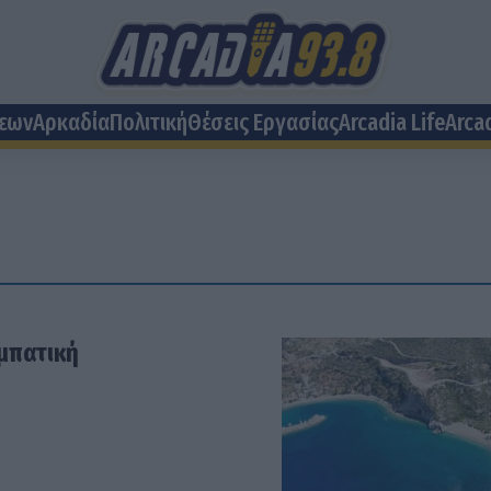
σεων
Αρκαδία
Πολιτική
Θέσεις Eργασίας
Arcadia Life
Arca
αμπατική