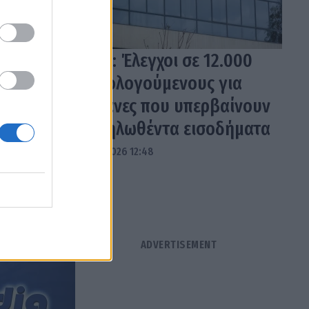
ΑΑΔΕ: Έλεγχοι σε 12.000
φορολογούμενους για
δαπάνες που υπερβαίνουν
τα δηλωθέντα εισοδήματα
04.08.2026 12:48