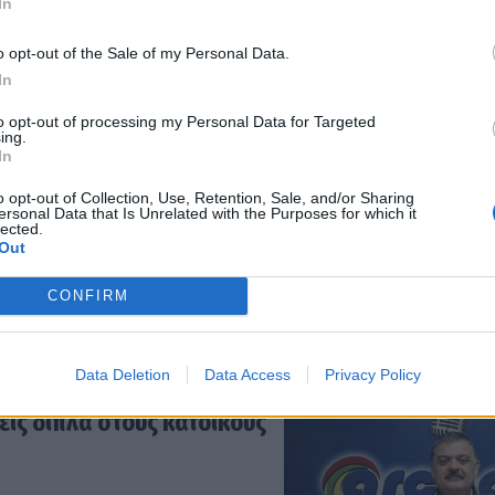
In
o opt-out of the Sale of my Personal Data.
In
του «κομματικού στρατού»
to opt-out of processing my Personal Data for Targeted
ing.
In
o opt-out of Collection, Use, Retention, Sale, and/or Sharing
ersonal Data that Is Unrelated with the Purposes for which it
lected.
Out
η των ελάτων σε Μαίναλο
CONFIRM
Γεωργία
Data Deletion
Data Access
Privacy Policy
εις δίπλα στους κατοίκους