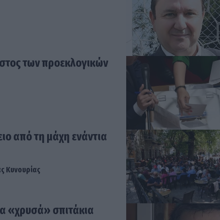
όστος των προεκλογικών
ιο από τη μάχη ενάντια
ας Κυνουρίας
τα «χρυσά» σπιτάκια