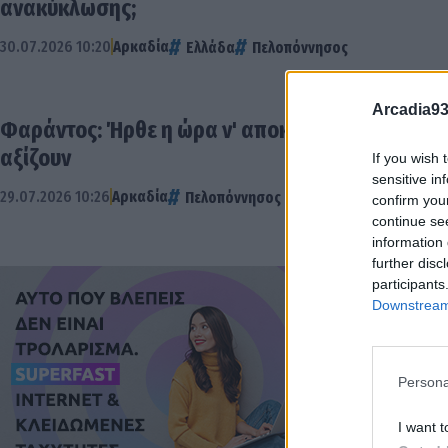
ανακύκλωσης;
30.07.2026 10:20
Αρκαδία
Ελλάδα
Πελοπόννησος
Arcadia93
Φαράντος: Ήρθε η ώρα ν' αποκτήσει και η Αρκα
αξίζουν
If you wish 
sensitive in
29.07.2026 10:26
Αρκαδία
Πελοπόννησος
confirm you
continue se
information 
further disc
participants
Downstream 
Persona
I want t