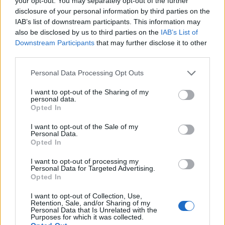
your opt-out. You may separately opt-out of the further
στους μισθούς του «κομματικού
disclosure of your personal information by third parties on the
στρατού» της Αυτοδιοίκησης!
IAB’s list of downstream participants. This information may
also be disclosed by us to third parties on the
IAB’s List of
29.07.2026 09:32
Downstream Participants
that may further disclose it to other
third parties.
Ερώτηση στη Βουλή για την
Personal Data Processing Opt Outs
εκτεταμένη ξήρανση των ελάτων σε
I want to opt-out of the Sharing of my
Μαίναλο και Πάρνωνα
personal data.
Opted In
29.07.2026 09:10
I want to opt-out of the Sale of my
Personal Data.
Opted In
Φαράντος: Ουσιαστικός διάλογος
I want to opt-out of processing my
και διεκδικήσεις δίπλα στους
Personal Data for Targeted Advertising.
κατοίκους στου Πάπαρη Αρκαδίας
Opted In
28.07.2026 08:53
I want to opt-out of Collection, Use,
Retention, Sale, and/or Sharing of my
Personal Data that Is Unrelated with the
Purposes for which it was collected.