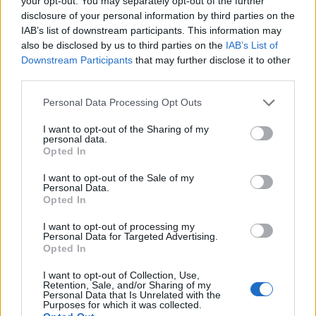
your opt-out. You may separately opt-out of the further
στους μισθούς του «κομματικού
disclosure of your personal information by third parties on the
στρατού» της Αυτοδιοίκησης!
IAB’s list of downstream participants. This information may
also be disclosed by us to third parties on the
IAB’s List of
29.07.2026 09:32
Downstream Participants
that may further disclose it to other
third parties.
Ερώτηση στη Βουλή για την
Personal Data Processing Opt Outs
εκτεταμένη ξήρανση των ελάτων σε
I want to opt-out of the Sharing of my
Μαίναλο και Πάρνωνα
personal data.
Opted In
29.07.2026 09:10
I want to opt-out of the Sale of my
Personal Data.
Opted In
Φαράντος: Ουσιαστικός διάλογος
I want to opt-out of processing my
και διεκδικήσεις δίπλα στους
Personal Data for Targeted Advertising.
κατοίκους στου Πάπαρη Αρκαδίας
Opted In
28.07.2026 08:53
I want to opt-out of Collection, Use,
Retention, Sale, and/or Sharing of my
Personal Data that Is Unrelated with the
Purposes for which it was collected.