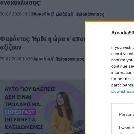
ανακύκλωσης;
30.07.2026 10:20
Αρκαδία
Ελλάδα
Πελοπόννησος
Arcadia93
Φαράντος: Ήρθε η ώρα ν' αποκτήσει και η Αρκα
αξίζουν
If you wish 
sensitive in
29.07.2026 10:26
Αρκαδία
Πελοπόννησος
confirm you
continue se
information 
further disc
participants
Downstream 
Persona
I want t