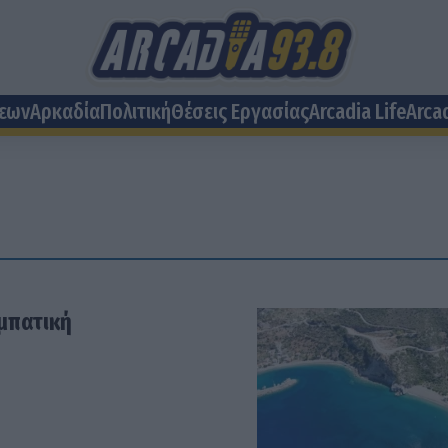
σεων
Αρκαδία
Πολιτική
Θέσεις Eργασίας
Arcadia Life
Arca
αμπατική