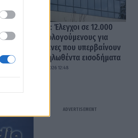
ΑΑΔΕ: Έλεγχοι σε 12.000
φορολογούμενους για
δαπάνες που υπερβαίνουν
τα δηλωθέντα εισοδήματα
04.08.2026 12:48