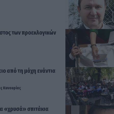
όστος των προεκλογικών
ιο από τη μάχη ενάντια
ας Κυνουρίας
τα «χρυσά» σπιτάκια