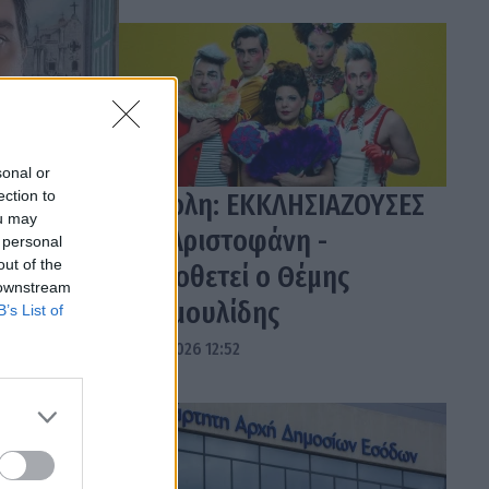
sonal or
ection to
Τρίπολη: ΕΚΚΛΗΣΙΑΖΟΥΣΕΣ
ou may
του Αριστοφάνη -
 personal
out of the
Σκηνοθετεί ο Θέμης
 downstream
Μουμουλίδης
B’s List of
04.08.2026 12:52