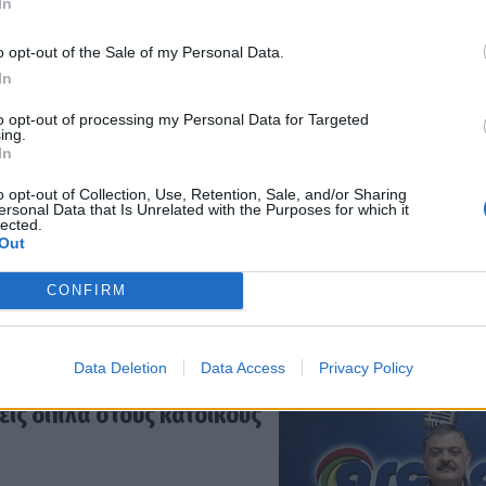
In
o opt-out of the Sale of my Personal Data.
In
του «κομματικού στρατού»
to opt-out of processing my Personal Data for Targeted
ing.
In
o opt-out of Collection, Use, Retention, Sale, and/or Sharing
ersonal Data that Is Unrelated with the Purposes for which it
lected.
Out
η των ελάτων σε Μαίναλο
CONFIRM
Γεωργία
Data Deletion
Data Access
Privacy Policy
εις δίπλα στους κατοίκους