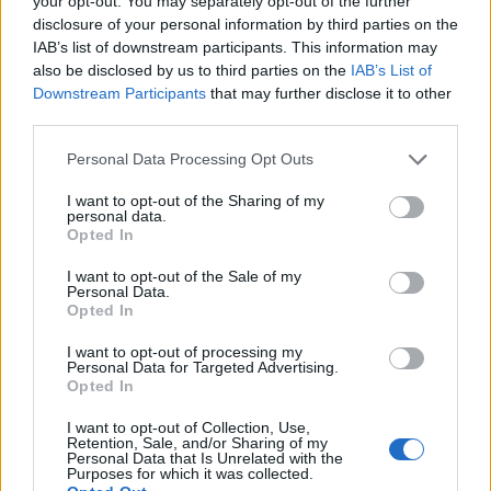
your opt-out. You may separately opt-out of the further
στους μισθούς του «κομματικού
disclosure of your personal information by third parties on the
στρατού» της Αυτοδιοίκησης!
IAB’s list of downstream participants. This information may
also be disclosed by us to third parties on the
IAB’s List of
29.07.2026 09:32
Downstream Participants
that may further disclose it to other
third parties.
Ερώτηση στη Βουλή για την
Personal Data Processing Opt Outs
εκτεταμένη ξήρανση των ελάτων σε
I want to opt-out of the Sharing of my
Μαίναλο και Πάρνωνα
personal data.
Opted In
29.07.2026 09:10
I want to opt-out of the Sale of my
Personal Data.
Opted In
Φαράντος: Ουσιαστικός διάλογος
I want to opt-out of processing my
και διεκδικήσεις δίπλα στους
Personal Data for Targeted Advertising.
κατοίκους στου Πάπαρη Αρκαδίας
Opted In
28.07.2026 08:53
I want to opt-out of Collection, Use,
Retention, Sale, and/or Sharing of my
Personal Data that Is Unrelated with the
Purposes for which it was collected.