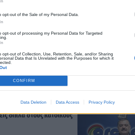
In
o opt-out of the Sale of my Personal Data.
In
του «κομματικού στρατού»
to opt-out of processing my Personal Data for Targeted
ing.
In
o opt-out of Collection, Use, Retention, Sale, and/or Sharing
ersonal Data that Is Unrelated with the Purposes for which it
lected.
Out
η των ελάτων σε Μαίναλο
CONFIRM
Γεωργία
Data Deletion
Data Access
Privacy Policy
εις δίπλα στους κατοίκους