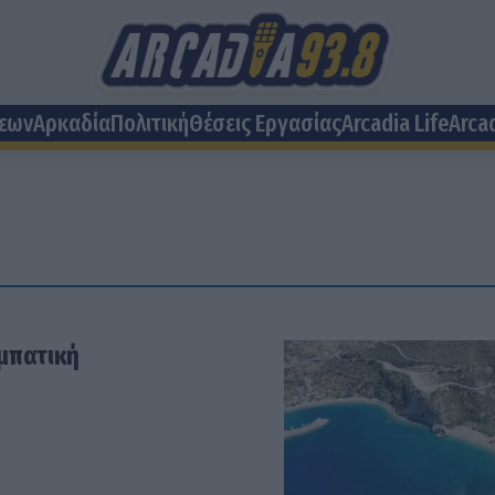
σεων
Αρκαδία
Πολιτική
Θέσεις Eργασίας
Arcadia Life
Arca
αμπατική