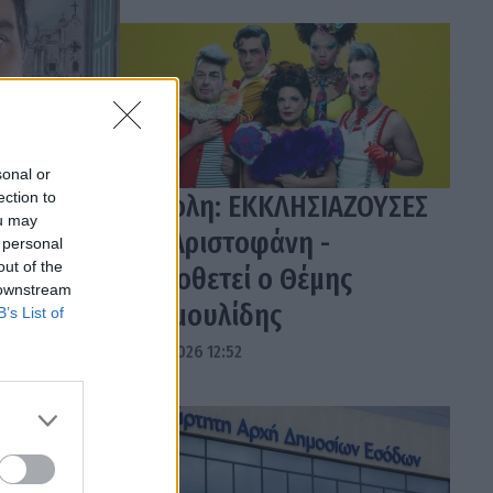
sonal or
ection to
Τρίπολη: ΕΚΚΛΗΣΙΑΖΟΥΣΕΣ
ou may
του Αριστοφάνη -
 personal
out of the
Σκηνοθετεί ο Θέμης
 downstream
Μουμουλίδης
B’s List of
04.08.2026 12:52