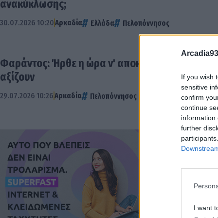
ανακύκλωσης;
30.07.2026 10:20
Αρκαδία
Ελλάδα
Πελοπόννησος
Arcadia93
Φαράντος: Ήρθε η ώρα ν' αποκτήσει και η Αρκα
αξίζουν
If you wish 
sensitive in
29.07.2026 10:26
Αρκαδία
Πελοπόννησος
confirm you
continue se
information 
further disc
participants
Downstream 
Persona
I want t