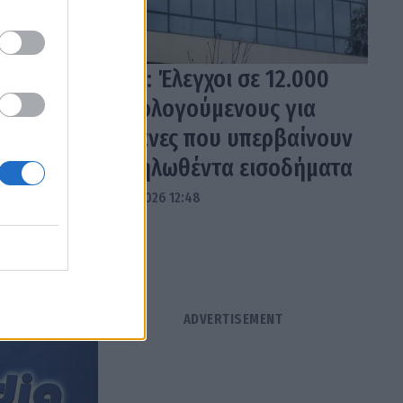
ΑΑΔΕ: Έλεγχοι σε 12.000
φορολογούμενους για
δαπάνες που υπερβαίνουν
τα δηλωθέντα εισοδήματα
04.08.2026 12:48