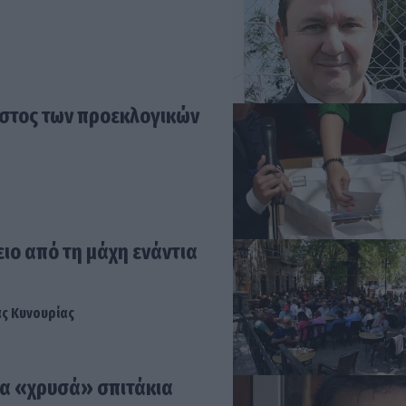
όστος των προεκλογικών
ιο από τη μάχη ενάντια
ας Κυνουρίας
τα «χρυσά» σπιτάκια