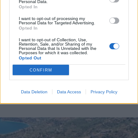
Personal Data.
τις αποφάσεις της Εφορίας δικαιώθηκαν
Opted In
Αναβολή για το Ψηφιακό Δελτίο Αποστολής -
I want to opt-out of processing my
Tο 2026 η β΄ φάση εφαρμογής
Personal Data for Targeted Advertising.
Opted In
I want to opt-out of Collection, Use,
Διάβασε περισσότερα
Retention, Sale, and/or Sharing of my
Personal Data that Is Unrelated with the
Purposes for which it was collected.
Opted Out
Τρίπολη
Ελλάδα
Κοινωνία
Οικονομία
CONFIRM
Data Deletion
Data Access
Privacy Policy