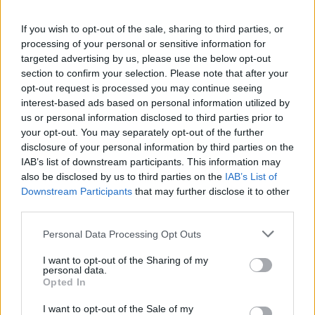
πλέον αρμόδια δικαστήρια για την εκδίκαση
If you wish to opt-out of the sale, sharing to third parties, or
φορολογικών και τελωνειακών διαφορών
processing of your personal or sensitive information for
targeted advertising by us, please use the below opt-out
section to confirm your selection. Please note that after your
Διάβασε σχετικά
opt-out request is processed you may continue seeing
interest-based ads based on personal information utilized by
us or personal information disclosed to third parties prior to
Πρόταση για διήμερη καθολική αποχή των
your opt-out. You may separately opt-out of the further
disclosure of your personal information by third parties on the
δικηγόρων όλης της χώρας!
IAB’s list of downstream participants. This information may
Μόνιμες προσλήψεις γραμματέων και στα
also be disclosed by us to third parties on the
IAB’s List of
δικαστήρια της Τρίπολης
Downstream Participants
that may further disclose it to other
third parties.
"Πυρετός το Σαββατόβραδο": Στο μικροσκόπιο
της ΑΑΔΕ ο τζίρος 29 νυχτερινών κέντρων
Personal Data Processing Opt Outs
διασκέδασης
I want to opt-out of the Sharing of my
Τρίωρη στάση εργασίας στην εφορία
personal data.
Opted In
Τρίπολης
Τρεις στους δέκα πολίτες που αμφισβήτησαν
I want to opt-out of the Sale of my