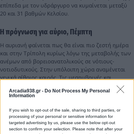
επίπεδα με τον υδράργυρο να κυμαίνεται μεταξύ
20 και 31 βαθμών Κελσίου.
Η πρόγνωση για αύριο, Πέμπτη
Η αυριανή φαίνεται πως θα είναι πιο ζεστή ημέρα
και στην Τρίπολη κυρίως λόγω της μεταβολής των
ανέμων από βορειοανατολικούς σε νότιους-
νοτιοδυτικούς. Στην υπόλοιπη χώρα αναμένεται
γενικά αίθριος καιρός. Tις μεσημβρινές και
απογευματινές ώρες στα ηπειρωτικά θα
Arcadia938.gr -
Do Not Process My Personal
αναπτυχθούν τοπικές νεφώσεις και είναι πιθανόν
Information
να σημειωθούν τοπικοί όμβροι στα βόρεια ορεινά.
If you wish to opt-out of the sale, sharing to third parties, or
processing of your personal or sensitive information for
Οι άνεμοι θα είναι μεταβλητοί 3 με 4 και στα νότια
targeted advertising by us, please use the below opt-out
τοπικά από δυτικές διευθύνσεις έως 5 μποφόρ. Η
section to confirm your selection. Please note that after your