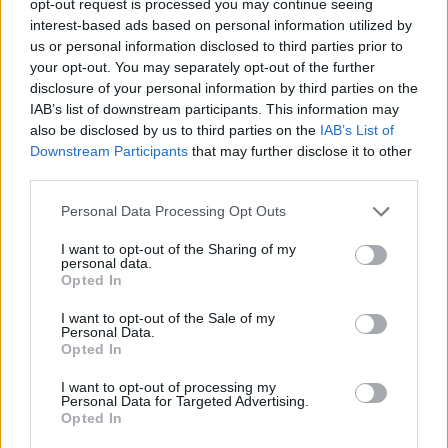
θερμοκρασία δεν θα σημειώσει αξιόλογη μεταβολή.
opt-out request is processed you may continue seeing
interest-based ads based on personal information utilized by
Θα φτάσει στα ηπειρωτικά τους 36 με 38 και τοπικά
us or personal information disclosed to third parties prior to
στα ανατολικά τους 39 βαθμούς, στο Ιόνιο, τα
your opt-out. You may separately opt-out of the further
νησιά του Ανατολικού Αιγαίου, τα Δωδεκάνησα και
disclosure of your personal information by third parties on the
IAB’s list of downstream participants. This information may
τη νότια Κρήτη τους 34 με 37 βαθμούς και στην
also be disclosed by us to third parties on the
IAB’s List of
υπόλοιπη νησιωτική χώρα τους 31 με 33 βαθμούς
Downstream Participants
that may further disclose it to other
Κελσίου.
third parties.
Personal Data Processing Opt Outs
I want to opt-out of the Sharing of my
personal data.
Opted In
I want to opt-out of the Sale of my
Personal Data.
Opted In
I want to opt-out of processing my
Personal Data for Targeted Advertising.
Opted In