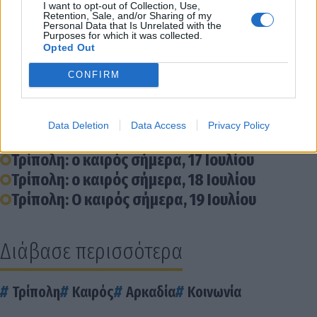
I want to opt-out of Collection, Use,
Retention, Sale, and/or Sharing of my
Personal Data that Is Unrelated with the
Purposes for which it was collected.
Opted Out
Διάβασε σχετικά
CONFIRM
Τρίπολη: ο καιρός σήμερα, 15 Ιουλίου
Τρίπολη: ο καιρός σήμερα, 14 Ιουλίου
Data Deletion
Data Access
Privacy Policy
Τρίπολη: Ο καιρός σήμερα, 13 Ιουλίου
Τρίπολη: ο καιρός σήμερα, 17 Ιουλίου
Τρίπολη: ο καιρός σήμερα, 18 Ιουλίου
Τρίπολη: Ο καιρός σήμερα, 19 Ιουλίου
Διάβασε περισσότερα
Τρίπολη
Καιρός
Αρκαδία
Κοινωνία