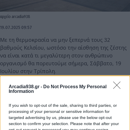
αρχείο arcadia938
19.07.2025 09:57
Με τη θερμοκρασία να μην ξεπερνά τους 32
βαθμούς Κελσίου, ωστόσο την αίσθηση της ζέστης
να είναι κατά τι μεγαλύτερη στον ανθρώπινο
οργανισμό θα πορευτούμε σήμερα, Σάββατο, 19
Ιουλίου στην Τρίπολη.
Το δελτίο πρόγνωσης της Εθνικής Μετεωρολογικής
Arcadia938.gr -
Do Not Process My Personal
Information
Υπηρεσίας δεν παρουσιάζει ιδιαίτερες διαφορές μ'
αυτό όλων των προηγούμενων ημερών.
If you wish to opt-out of the sale, sharing to third parties, or
processing of your personal or sensitive information for
targeted advertising by us, please use the below opt-out
Ο υδράργυρος θα κινηθεί μεταξύ 18 και 32 βαθμών
section to confirm your selection. Please note that after your
Κελσίου.
opt-out request is processed you may continue seeing