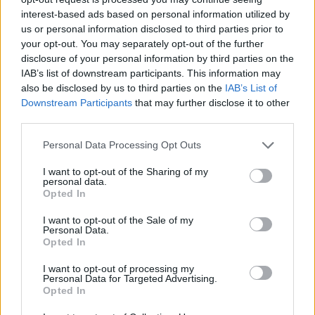
interest-based ads based on personal information utilized by
us or personal information disclosed to third parties prior to
your opt-out. You may separately opt-out of the further
Διάβασε σχετικά
disclosure of your personal information by third parties on the
IAB’s list of downstream participants. This information may
also be disclosed by us to third parties on the
IAB’s List of
Τρίπολη: ο καιρός σήμερα, 16 Ιουλίου
Downstream Participants
that may further disclose it to other
Τρίπολη: ο καιρός σήμερα, 17 Ιουλίου
third parties.
Τρίπολη: ο καιρός σήμερα, 18 Ιουλίου
Personal Data Processing Opt Outs
Τρίπολη: Ο καιρός σήμερα, 20 Ιουλίου
Τρίπολη: ο καιρός σήμερα, 21 Ιουλίου
I want to opt-out of the Sharing of my
personal data.
Τρίπολη: ο καιρός σήμερα, 22 Ιουλίου
Opted In
I want to opt-out of the Sale of my
Personal Data.
Διάβασε περισσότερα
Opted In
I want to opt-out of processing my
Personal Data for Targeted Advertising.
Τρίπολη
Καιρός
Κοινωνία
Opted In