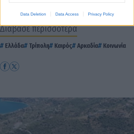
Τρίπολη: Ο καιρός σήμερα, 2 Ιουλίου 2026
Data Deletion
Data Access
Privacy Policy
Διάβασε περισσότερα
Ελλάδα
Τρίπολη
Καιρός
Αρκαδία
Κοινωνία