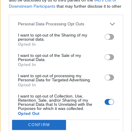
Πελοποννήσου. Οι άνεμοι θα πνέουν από βόρειες
Downstream Participants
that may further disclose it to other
διευθύνσεις 3 με 5 και τοπικά στο Αιγαίο έως 6
third parties.
μποφόρ. Η θερμοκρασία δεν θα σημειώσει
αξιόλογη μεταβολή. Θα φτάσει στα νησιά του
Personal Data Processing Opt Outs
Ιονίου, τα ηπειρωτικά και το ανατολικό και βόρειο
I want to opt-out of the Sharing of my
Αιγαίο τους 34 με 36 τοπικά στα ηπειρωτικά τους
personal data.
Opted In
37 βαθμούς και στην υπόλοιπη νησιωτική χώρα
τους 30 με 33 βαθμούς Κελσίου.
I want to opt-out of the Sale of my
Personal Data.
Opted In
I want to opt-out of processing my
Διάβασε σχετικά
Personal Data for Targeted Advertising.
Opted In
Τρίπολη: Ο καιρός σήμερα, 28 Ιουνίου
I want to opt-out of Collection, Use,
Retention, Sale, and/or Sharing of my
Τρίπολη: Ο καιρός σήμερα, 26 Ιουνίου 2026
Personal Data that Is Unrelated with the
Purposes for which it was collected.
Τρίπολη: Ο καιρός σήμερα, 27 Ιουνίου 2026
Opted Out
Τρίπολη: Ο καιρός σήμερα, 30 Ιουνίου 2026
CONFIRM
Τρίπολη: Ο καιρός σήμερα, 1η Ιουλίου