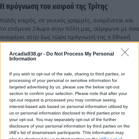
Η πρόγνωση του καιρού της Τρίτης
Καλός καιρός, σε γενικές γραμμές, αναμένεται και
το επόμενο 24ωρο στην πόλη μας, σύμφωνα με όσα
αναφέρει στην έως τώρα πρόγνωσή της η Εθνική
Μετεωρολογική Υπηρεσία. Η θερμοκρασία θα
διατηρηθεί στα σημερινά επίπεδα, ενώ υπάρχει κι
Arcadia938.gr -
Do Not Process My Personal
Information
ενδεχόμενο ψιλόβροχου κατά τις μεσημεριανές
ώρες. Στην υπόλοιπη χώρα αναμένεται επίσης
If you wish to opt-out of the sale, sharing to third parties, or
γενικά αίθριος καιρός.
processing of your personal or sensitive information for
targeted advertising by us, please use the below opt-out
section to confirm your selection. Please note that after your
Πρόσκαιρες νεφώσεις το μεσημέρι - απόγευμα στα
opt-out request is processed you may continue seeing
ηπειρωτικά με τοπικούς όμβρους και πιθανώς
interest-based ads based on personal information utilized by
μεμονωμένες καταιγίδες στην Ήπειρο, τη δυτική
us or personal information disclosed to third parties prior to
your opt-out. You may separately opt-out of the further
και την κεντρική Μακεδονία και κυρίως στα ορεινά
disclosure of your personal information by third parties on the
της δυτικής Στερεάς και της δυτικής
IAB’s list of downstream participants. This information may
also be disclosed by us to third parties on the
IAB’s List of