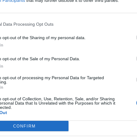
Participants
that may further disclose it to other third parties.
τη
l Data Processing Opt Outs
ένουμε και το επόμενο 24ωρο στην Τρίπολη, σύμφω
ασία θα εξακολουθήσει να κυμαίνεται στα ίδια επίπ
o opt-out of the Sharing of my personal data.
In
ά αίθριος καιρός. Το μεσημέρι - απόγευμα στα ηπει
ύν τοπικοί όμβροι και κυρίως στα κεντρικά και βό
o opt-out of the Sale of my Personal Data.
ί βορειοδυτικοί 3 με 5 και στα νότια τοπικά έως 6 
In
Θα φτάσει στις Κυκλάδες και τη βόρεια Κρήτη τους 
to opt-out of processing my Personal Data for Targeted
α ηπειρωτικά τοπικά τους 38 βαθμούς Κελσίου.
ing.
In
o opt-out of Collection, Use, Retention, Sale, and/or Sharing
ersonal Data that Is Unrelated with the Purposes for which it
lected.
Out
CONFIRM