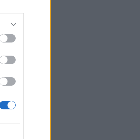
να με τα
εδα. Την
ρωτικά θα
ρεια ορεινά,
μποφόρ. Η
30 με 33