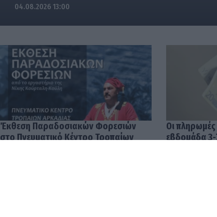
04.08.2026 13:00
Έκθεση Παραδοσιακών Φορεσιών
Οι πληρωμές
στο Πνευματικό Κέντρο Τροπαίων
εβδομάδα 3-
04.08.2026 12:57
03.08.2026 14: