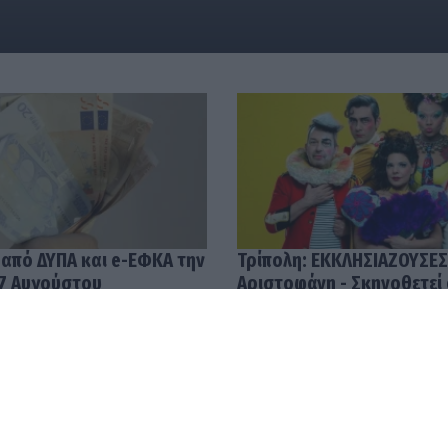
 από ΔΥΠΑ και e-ΕΦΚΑ την
Τρίπολη: ΕΚΚΛΗΣΙΑΖΟΥΣΕΣ
7 Αυγούστου
Αριστοφάνη - Σκηνοθετεί
Μουμουλίδης
58
04.08.2026 12:52