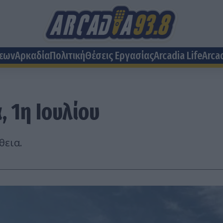
σεων
Αρκαδία
Πολιτική
Θέσεις Eργασίας
Arcadia Life
Arca
, 1η Ιουλίου
θεια.