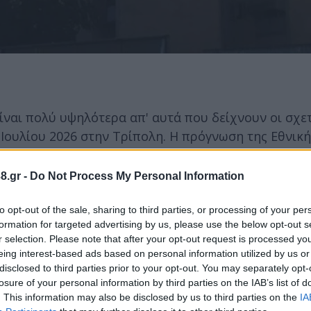
είναι πολύ υψηλότερα απ' αυτά που δείχνουν οι σχε
 Ιουλίου 2026 στην Τρίπολη. Η πρόγνωση της Εθνική
α ημέρας με ηλιοφάνεια, αλλά πολύ γρήγορα αρκετ
ας κατά τόπους και διαστήματα και κάποιες στάλες
8.gr -
Do Not Process My Personal Information
δημιουργήσει προβλήματα.
to opt-out of the sale, sharing to third parties, or processing of your per
formation for targeted advertising by us, please use the below opt-out s
ροηγούμενο 24ωρο είναι η περαιτέρω αποδυνάμωση 
r selection. Please note that after your opt-out request is processed y
ε χαμηλή έως πολύ χαμηλή ισχύ και βορειοδυτική 
eing interest-based ads based on personal information utilized by us or
disclosed to third parties prior to your opt-out. You may separately opt-
θεί από 17 μέχρι 29 βαθμούς Κελσίου, ωστόσο στι
losure of your personal information by third parties on the IAB’s list of
 οργανισμό θα φτάνει τους 33-34 βαθμούς Κελσίου!
. This information may also be disclosed by us to third parties on the
IA