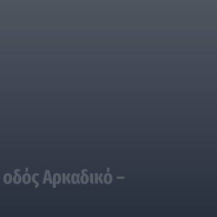
 οδός Αρκαδικό –