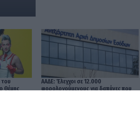
 του
ΑΑΔΕ: Έλεγχοι σε 12.000
 ο Θέμης
φορολογούμενους για δαπάνες που
υπερβαίνουν τα δηλωθέντα
εισοδήματα
04.08.2026 12:48