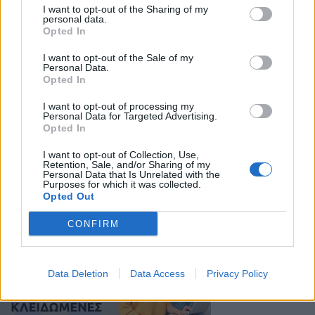
όμβροι και κυρίως στα ορεινά θα εκδηλωθούν
I want to opt-out of the Sharing of my
personal data.
μεμονωμένες καταιγίδες. Στις Κυκλάδες και τα
Opted In
Δωδεκάνησα γενικά αίθριος καιρός. Οι άνεμοι θα
I want to opt-out of the Sale of my
πνέουν από βόρειες διευθύνσεις 3 με 5, στα πελάγη
Personal Data.
Opted In
6 και από το απόγευμα τοπικά 7 μποφόρ. Η
θερμοκρασία θα σημειώσει πτώση, κυρίως στα
I want to opt-out of processing my
Personal Data for Targeted Advertising.
ηπειρωτικά. Θα φτάσει στη νησιωτική χώρα τους 30
Opted In
με 33 βαθμούς και στα ηπειρωτικά τους 34 με 35
I want to opt-out of Collection, Use,
βαθμούς Κελσίου.
Retention, Sale, and/or Sharing of my
Personal Data that Is Unrelated with the
Purposes for which it was collected.
Opted Out
CONFIRM
Data Deletion
Data Access
Privacy Policy