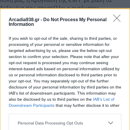
πόλη μας, η πρόγνωση της Ε.Μ.Υ. με βάση τα
δεδομένα που αποστέλλει ο αυτόματος
μετεωρολογικός σταθμός, κάνει λόγο για σχετικά
Arcadia938.gr -
Do Not Process My Personal
άστατο καιρό και για μικρή πτώση στη
Information
θερμοκρασία. Κατά τ' άλλα, στην κεντρική
Μακεδονία, την ανατολική Θεσσαλία, τις Σποράδες,
If you wish to opt-out of the sale, sharing to third parties, or
processing of your personal or sensitive information for
την Εύβοια και βαθμιαία στη Στερεά, την
targeted advertising by us, please use the below opt-out
Πελοπόννησο και τα νησιά του Ιονίου αναμένονται
section to confirm your selection. Please note that after your
αυξημένες νεφώσεις με τοπικές βροχές και
opt-out request is processed you may continue seeing
interest-based ads based on personal information utilized by
σποραδικές καταιγίδες. Τα φαινόμενα από το
us or personal information disclosed to third parties prior to
απόγευμα βαθμιαία θα εξασθενήσουν και στις
your opt-out. You may separately opt-out of the further
περισσότερες περιοχές το βράδυ θα σταματήσουν.
disclosure of your personal information by third parties on the
IAB’s list of downstream participants. This information may
also be disclosed by us to third parties on the
IAB’s List of
Στα υπόλοιπα ηπειρωτικά, τα νησιά του
Downstream Participants
that may further disclose it to other
ανατολικού Αιγαίου και την Κρήτη λίγες νεφώσεις
third parties.
που τις μεσημβρινές - απογευματινές ώρες θα
Personal Data Processing Opt Outs
αυξηθούν και θα σημειωθούν τοπικές βροχές ή