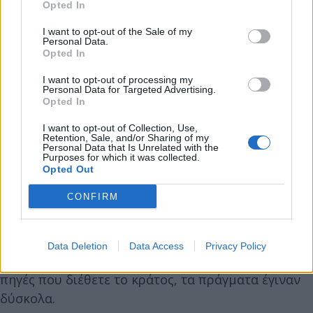
οποία ήταν αποσπασματική, άνιση, ανορθολογική
Opted In
και, επικοινωνιακώς, "ολέθρια". Ένα αποτέλεσμά
I want to opt-out of the Sale of my
Personal Data.
της δε ήταν και η ενίσχυση της Ελληνικής
Opted In
ακροδεξιάς- άλλο αν η τελευταία αυτή, αργότερα,
κατέρρευσε, ουσιαστικώς.
I want to opt-out of processing my
Personal Data for Targeted Advertising.
Opted In
Πολιτισμική "καθίζηση'- Επικράτηση των ενστίκτων και
I want to opt-out of Collection, Use,
των νευρολογικών αναγκών
Retention, Sale, and/or Sharing of my
Personal Data that Is Unrelated with the
Purposes for which it was collected.
Με δεδομένο το γεγονός πως η πλειοψηφία του
Opted Out
πληθυσμού των Ελλήνων έχει υποστεί μια αρκετά
CONFIRM
σημαντική πτώση ως προς το βιοτικό της επίπεδο,
επόμενο είναι πως ένας από τους πρώτους
"χαμένους" είναι ο Πολιτισμός. Από τη στιγμή,
Data Deletion
Data Access
Privacy Policy
μάλιστα, που μειώθηκαν και οι χρηματοδοτικές
πηγές που διέθετε το κράτος, τα πράγματα έγιναν
δύσκολα.