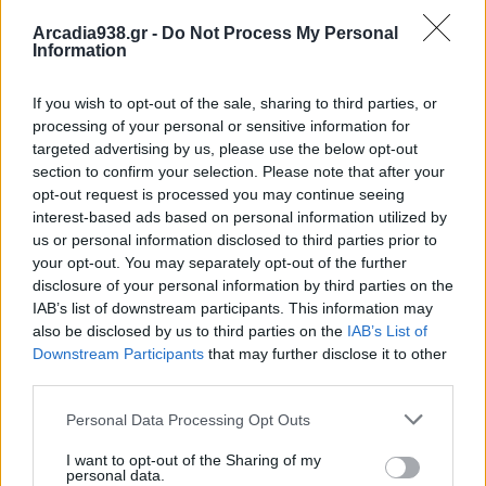
τόπος.....Ούτε για την Πολιτεία, ούτε για τους
πολίτες.
Arcadia938.gr -
Do Not Process My Personal
Information
Μεταναστευτικό: Τα λάθη της "κυβερνώσας
If you wish to opt-out of the sale, sharing to third parties, or
Αριστεράς"
processing of your personal or sensitive information for
targeted advertising by us, please use the below opt-out
Δεν ξέρω ποιος θυμάται, πια, το "κύμα"
section to confirm your selection. Please note that after your
συμπαράστασης προς τους, έτσι κι αλλιώς,
opt-out request is processed you may continue seeing
interest-based ads based on personal information utilized by
χειμαζόμενους μετανάστες, που παρουσιάστηκε
us or personal information disclosed to third parties prior to
στην ημεδαπή, κατά τα μέσα της δεύτερης
your opt-out. You may separately opt-out of the further
δεκαετίας του 21ου αιώνα. Από την τότε
disclosure of your personal information by third parties on the
IAB’s list of downstream participants. This information may
κινητοποίηση, δεν απέμεινε, δυστυχώς,
also be disclosed by us to third parties on the
IAB’s List of
τίποτε...Ούτε υλικώς, ούτε, πολύ περισσότερο,
Downstream Participants
that may further disclose it to other
συναισθηματικώς...
third parties.
Personal Data Processing Opt Outs
Σ' αυτό, μεγάλο ρόλο "έπαιξε" η πολιτική που
I want to opt-out of the Sharing of my
εξασκήθηκε από την κυβέρνηση ΣΥΡΙΖΑ-ΑΝΕΛ, η
personal data.