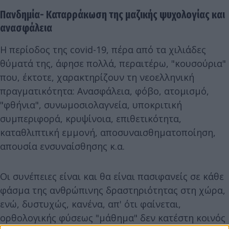
Πανδημία- Καταρράκωση της μαζικής ψυχολογίας και
ανασφάλεια
Η περίοδος της covid-19, πέρα από τα χιλιάδες
θύματά της, άφησε πολλά, περαιτέρω, "κουσούρια"
που, έκτοτε, χαρακτηρίζουν τη νεοελληνική
πραγματικότητα: Ανασφάλεια, φόβο, ατομισμό,
"φθήνια", συνωμοσιολαγνεία, υποκριτική
συμπεριφορά, κρυψίνοια, επιθετικότητα,
καταθλιπτική εμμονή, αποσυναισθηματοποίηση,
απουσία ενσυναίσθησης κ.α.
Οι συνέπειες είναι και θα είναι πασιφανείς σε κάθε
φάσμα της ανθρώπινης δραστηριότητας στη χώρα,
ενώ, δυστυχώς, κανένα, απ' ότι φαίνεται,
ορθολογικής φύσεως "μάθημα" δεν κατέστη κοινός