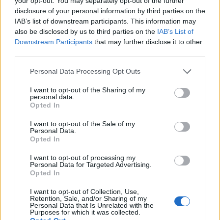
your opt-out. You may separately opt-out of the further
Φάμελλος από την προεδρία του
disclosure of your personal information by third parties on the
ΣΥΡΙΖΑ
IAB’s list of downstream participants. This information may
also be disclosed by us to third parties on the
IAB’s List of
09.07.2026 21:54
Downstream Participants
that may further disclose it to other
third parties.
Εγκαινιάστηκαν τα γραφεία του
Personal Data Processing Opt Outs
ΚΚΕ στη Μεγαλόπολη
I want to opt-out of the Sharing of my
personal data.
09.07.2026 21:52
Opted In
I want to opt-out of the Sale of my
Personal Data.
Opted In
Κώστας Βλάσης: "Ό,τι λέμε, το
I want to opt-out of processing my
κάνουμε!"
Personal Data for Targeted Advertising.
Opted In
09.07.2026 18:54
I want to opt-out of Collection, Use,
Retention, Sale, and/or Sharing of my
Personal Data that Is Unrelated with the
Purposes for which it was collected.