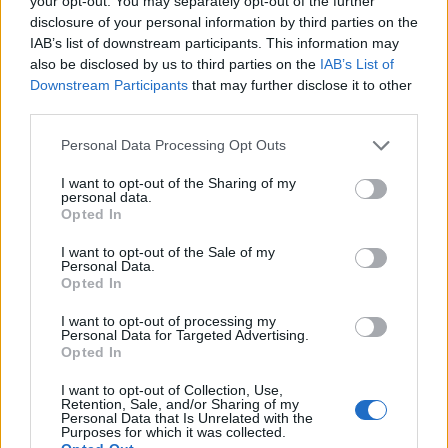
your opt-out. You may separately opt-out of the further
Φάμελλος από την προεδρία του
disclosure of your personal information by third parties on the
ΣΥΡΙΖΑ
IAB’s list of downstream participants. This information may
also be disclosed by us to third parties on the
IAB’s List of
09.07.2026 21:54
Downstream Participants
that may further disclose it to other
third parties.
Εγκαινιάστηκαν τα γραφεία του
Personal Data Processing Opt Outs
ΚΚΕ στη Μεγαλόπολη
I want to opt-out of the Sharing of my
personal data.
09.07.2026 21:52
Opted In
I want to opt-out of the Sale of my
Personal Data.
Opted In
Κώστας Βλάσης: "Ό,τι λέμε, το
I want to opt-out of processing my
κάνουμε!"
Personal Data for Targeted Advertising.
Opted In
09.07.2026 18:54
I want to opt-out of Collection, Use,
Retention, Sale, and/or Sharing of my
Personal Data that Is Unrelated with the
Purposes for which it was collected.