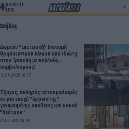
ΑΚΟΥΣΤΕ
LIVE
Στήλες
Δωρεάν "επετειακή" διανομή
θρησκευτικού υλικού από ιδιώτη
στην Τρίπολη με πολλούς..
συμβολισμούς!
12.04.2025 16:57
Έξοχος, σκληρός νατουραλισμός
σε μια εποχή "άρρωστης"
γενικευμένης απάθειας και κακού
"θεάτρου"
31.03.2025 13:00