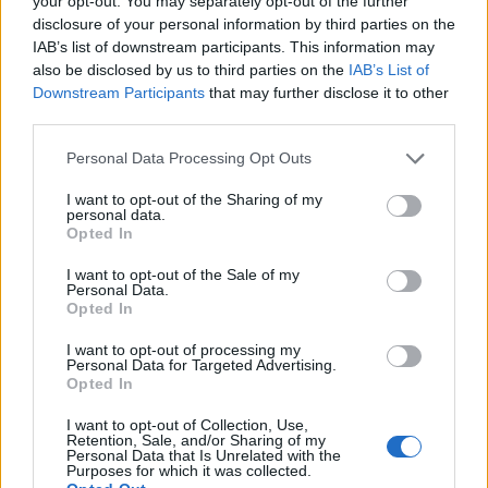
your opt-out. You may separately opt-out of the further
Τρίπολη και οι "Soldat's BBQ": Μια
disclosure of your personal information by third parties on the
σχέση που οφείλει να "δέσει"
IAB’s list of downstream participants. This information may
also be disclosed by us to third parties on the
IAB’s List of
16.02.2025 12:00
Downstream Participants
that may further disclose it to other
third parties.
Τρίπολη: Το... "πάντρεμα"
Personal Data Processing Opt Outs
εκσυγχρονισμού και παράδοσης
I want to opt-out of the Sharing of my
μέσα σε λίγα μέτρα!
personal data.
Opted In
05.02.2025 12:42
I want to opt-out of the Sale of my
Personal Data.
Opted In
Συνέντευξη Μητσοτάκη: "Η επιτομή
I want to opt-out of processing my
της αναξιοπιστίας"- Προϊόν
Personal Data for Targeted Advertising.
πολιτικής πίεσης ή κάτι άλλο..;
Opted In
30.01.2025 14:23
I want to opt-out of Collection, Use,
Retention, Sale, and/or Sharing of my
Personal Data that Is Unrelated with the
Purposes for which it was collected.