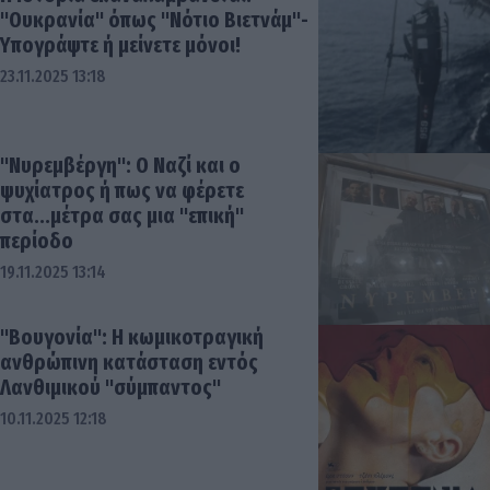
"Ουκρανία" όπως "Νότιο Βιετνάμ"-
Υπογράψτε ή μείνετε μόνοι!
23.11.2025 13:18
"Νυρεμβέργη": Ο Ναζί και ο
ψυχίατρος ή πως να φέρετε
στα...μέτρα σας μια "επική"
περίοδο
19.11.2025 13:14
"Βουγονία": Η κωμικοτραγική
ανθρώπινη κατάσταση εντός
Λανθιμικού "σύμπαντος"
10.11.2025 12:18