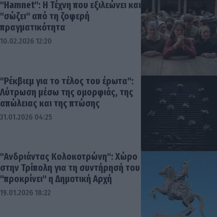
"Hamnet": Η Τέχνη που εξιλεώνει και
"σώζει" από τη ζοφερή
πραγματικότητα
10.02.2026 12:20
"Ρέκβιεμ για το τέλος του έρωτα":
Λύτρωση μέσω της ομορφιάς, της
απώλειας και της πτώσης
31.01.2026 04:25
"Ανδριάντας Κολοκοτρώνη": Χώρο
στην Τρίπολη για τη συντήρησή του
"προκρίνει" η Δημοτική Αρχή
19.01.2026 18:22