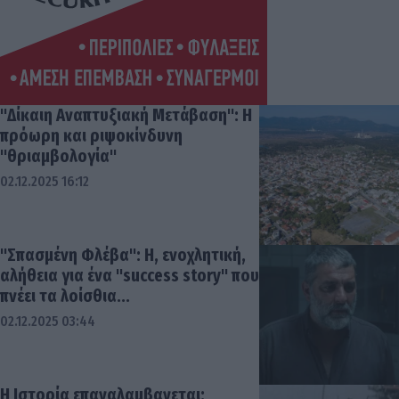
"Δίκαιη Αναπτυξιακή Μετάβαση": H
πρόωρη και ριψοκίνδυνη
"θριαμβολογία"
02.12.2025 16:12
"Σπασμένη Φλέβα": Η, ενοχλητική,
αλήθεια για ένα "success story" που
πνέει τα λοίσθια...
02.12.2025 03:44
Η Ιστορία επαναλαμβανεται: