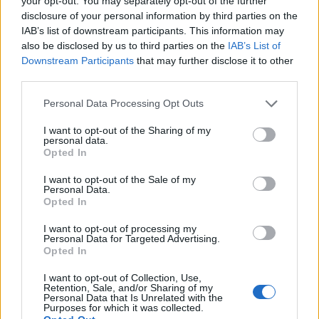
your opt-out. You may separately opt-out of the further
"φιάσκο" και η επισφαλής (;)
disclosure of your personal information by third parties on the
συμφωνία για την Ουκρανία
IAB’s list of downstream participants. This information may
also be disclosed by us to third parties on the
IAB’s List of
19.12.2025 11:23
Downstream Participants
that may further disclose it to other
third parties.
Αποκατάσταση της κανονικότητας
Personal Data Processing Opt Outs
στη "Φάτνη" της πλατείας Άρεως
I want to opt-out of the Sharing of my
personal data.
18.12.2025 17:47
Opted In
I want to opt-out of the Sale of my
Personal Data.
Opted In
Επιχείρηση "Ήρεμα Χριστούγεννα":
I want to opt-out of processing my
Σε τι είδους "διάλογο" κάλεσε ο
Personal Data for Targeted Advertising.
Έλληνας Πρωθυπουργός τους
Opted In
αγρότες;
I want to opt-out of Collection, Use,
12.12.2025 15:48
Retention, Sale, and/or Sharing of my
Personal Data that Is Unrelated with the
Purposes for which it was collected.