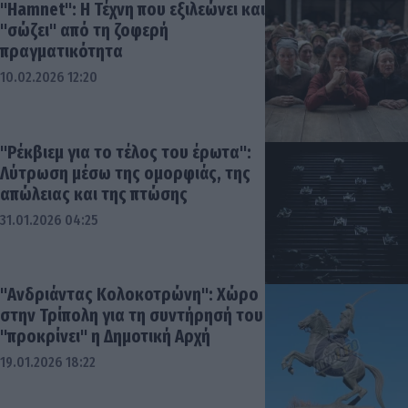
"Hamnet": Η Τέχνη που εξιλεώνει και
"σώζει" από τη ζοφερή
πραγματικότητα
10.02.2026 12:20
"Ρέκβιεμ για το τέλος του έρωτα":
Λύτρωση μέσω της ομορφιάς, της
απώλειας και της πτώσης
31.01.2026 04:25
"Ανδριάντας Κολοκοτρώνη": Χώρο
στην Τρίπολη για τη συντήρησή του
"προκρίνει" η Δημοτική Αρχή
19.01.2026 18:22