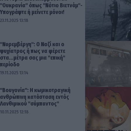
"Ουκρανία" όπως "Νότιο Βιετνάμ"-
Υπογράψτε ή μείνετε μόνοι!
23.11.2025 13:18
"Νυρεμβέργη": Ο Ναζί και ο
ψυχίατρος ή πως να φέρετε
στα...μέτρα σας μια "επική"
περίοδο
19.11.2025 13:14
"Βουγονία": Η κωμικοτραγική
ανθρώπινη κατάσταση εντός
Λανθιμικού "σύμπαντος"
10.11.2025 12:18