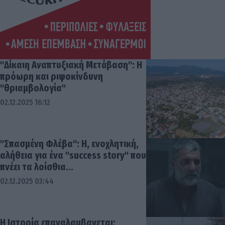
"Δίκαιη Αναπτυξιακή Μετάβαση": H
πρόωρη και ριψοκίνδυνη
"θριαμβολογία"
02.12.2025 16:12
"Σπασμένη Φλέβα": Η, ενοχλητική,
αλήθεια για ένα "success story" που
πνέει τα λοίσθια...
02.12.2025 03:44
Η Ιστορία επαναλαμβανεται: