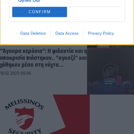
Opted Out
Προς "σαρωτικό" ανασχηματισμό η
Δημοτική Αρχή Τρίπολης;
CONFIRM
11.12.2025 16:31
Data Deletion
Data Access
Privacy Policy
"Άγουρα κεράσια": Η φιλαυτία και η
υποκρισία πιάστηκαν.. "αγκαζέ" και
χάθηκαν μέσα στη νύχτα...
10.12.2025 06:16